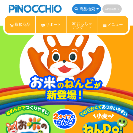
商品検索
Language
おもちゃ
取扱商品
サポート
メニュー
アンケート
アンパンマン
Nintendo Switch
ねんDo!
サンリオキャラクターズ
すみっコぐらし
リラックマ