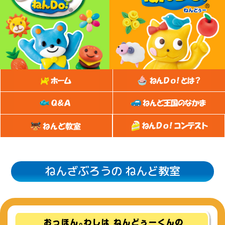
ちいかわ
ひつじのショーン
ラブあみシリーズ
ガールズデザイナー
コレク
ピノチオブランド
ダイヤペット
ション
ねんざぶろうの ねんど教室
ベイビーシャーク
LOVE NAIL
ビッグベン