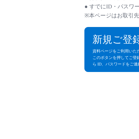
● すでにID・パス
※本ページはお取引
新規ご登
ラブあみシリーズ
ガールズデザイナー
ピノチオブランド
コレクション
資料ページをご利用いた
このボタンを押してご登
ら ID、パスワードをご
ベイビーシャーク
LOVE NAIL
ビッグベン