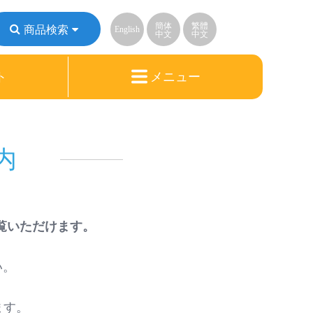
簡体
繁體
商品検索
English
中文
中文
ト
メニュー
内
覧いただけます。
い。
ます。