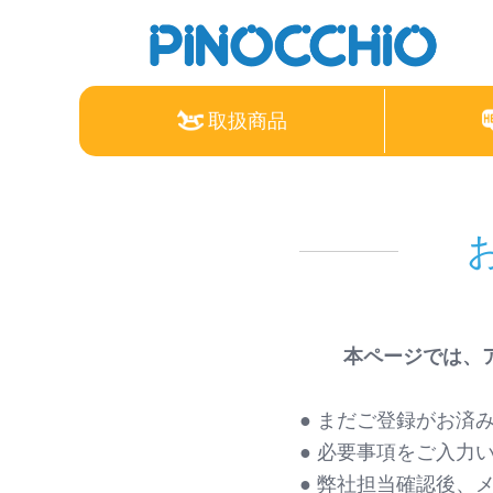
取扱商品
アンパンマン
Nintendo Switch
ねんDo!
本ページでは、
● まだご登録がお済
● 必要事項をご入力
すみっコぐらし
リラックマ
ちいかわ
● 弊社担当確認後、