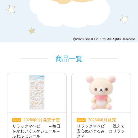
ちいかわ
ひつじのショーン
ラブあみシリーズ
商品一覧
ガールズデザイナー
コレク
ピノチオブランド
ダイヤペット
ション
2026年9月発売予定
2026年6月発売
new
new
リラックマベビー ～毎日
リラックマベビー 洗えて
をかわいくスケジュール～
安心ぬいぐるみ コリラッ
ふわふにシール
クマ
ベイビーシャーク
LOVE NAIL
ビッグベン