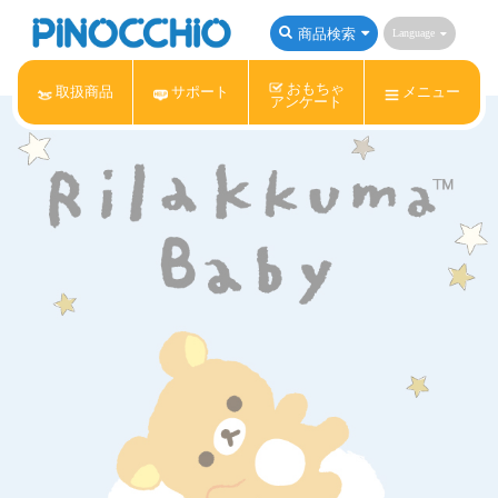
商品検索
Language
おもちゃ
取扱商品
サポート
メニュー
アンケート
アンパンマン
Nintendo Switch
ねんDo!
サンリオキャラクターズ
すみっコぐらし
リラックマ