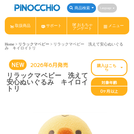
商品検索
Language
おもちゃ
取扱商品
サポート
メニュー
アンケート
Home
>
リラックマベビー
> リラックマベビー 洗えて安心ぬいぐる
み キイロイトリ
NEW
2026年6月発売
購入はこち
ら
リラックマベビー 洗えて
安心ぬいぐるみ キイロイ
アンパンマン
Nintendo Switch
ねんDo!
対象年齢
トリ
0ヶ月以上
サンリオキャラクターズ
すみっコぐらし
リラックマ