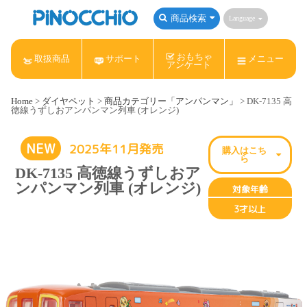
商品検索
Language
おもちゃ
取扱商品
サポート
メニュー
アンケート
Home
>
ダイヤペット
>
商品カテゴリー「アンパンマン」
> DK-7135 高
徳線うずしおアンパンマン列車 (オレンジ)
NEW
2025年11月発売
購入はこち
ら
DK-7135 高徳線うずしおア
ンパンマン列車 (オレンジ)
アンパンマン
Nintendo Switch
ねんDo!
対象年齢
3才以上
サンリオキャラクターズ
すみっコぐらし
リラックマ