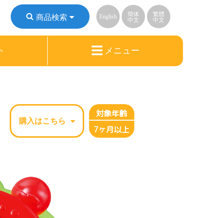
簡体
繁體
商品検索
English
中文
中文
ト
メニュー
対象年齢
購入はこちら
7ヶ月以上