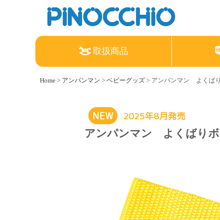
取扱商品
Home
>
アンパンマン
>
ベビーグッズ
> アンパンマン よくば
NEW
2025年8月発売
アンパンマン よくばりボ
アンパンマン
Nintendo Switch
ねんDo!
すみっコぐらし
リラックマ
ちいかわ