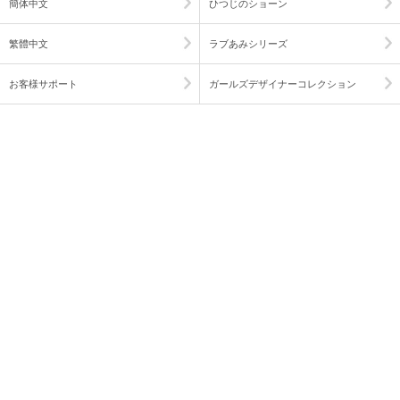
簡体中文
ひつじのショーン
繁體中文
ラブあみシリーズ
お客様サポート
ガールズデザイナーコレクション
商品に関するFAQ
ピノチオブランド
取扱説明書ダウンロード
ダイヤペット
部品購入に関するお問い合わせ
ベイビーシャーク
電池の正しい使い方
LOVE NAIL
プライバシーポリシー
ビッグベン
SNSポリシー
リンク