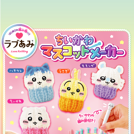
ちいかわ
ひつじのショーン
ラブあみシリーズ
ガールズデザイナー
コレク
ピノチオブランド
ダイヤペット
ション
ベイビーシャーク
LOVE NAIL
ビッグベン