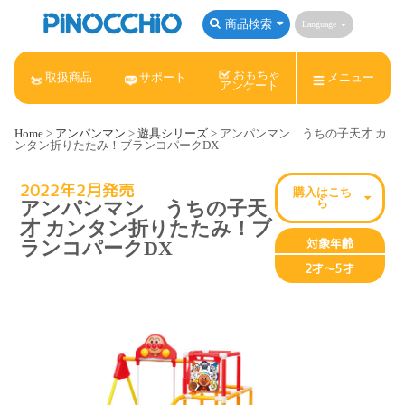
商品検索
Language
おもちゃ
取扱商品
サポート
メニュー
アンケート
Home
>
アンパンマン
>
遊具シリーズ
> アンパンマン うちの子天才 カ
ンタン折りたたみ！ブランコパークDX
2022年2月発売
購入はこち
アンパンマン うちの子天
ら
才 カンタン折りたたみ！ブ
対象年齢
ランコパークDX
アンパンマン
Nintendo Switch
ねんDo!
2才～5才
サンリオキャラクターズ
すみっコぐらし
リラックマ